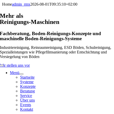
Skip
Home
admin_rmx
2026-08-01T09:35:10+02:00
to
content
Mehr als
Reinigungs-Maschinen
Fachberatung, Boden-Reinigungs-Konzepte und
maschinelle Boden-Reinigungs-Systeme
Industrie­reinigung, Rein­raum­reinigung, ESD Böden, Schulreinigung,
Spezial­leistungen wie Pflege­film­sanierung oder Entschichtung und
Versiegelung von Böden
Wir stellen uns vor
Menü
Startseite
Systeme
Konzepte
Beratung
Service
Über uns
Events
Kontakt