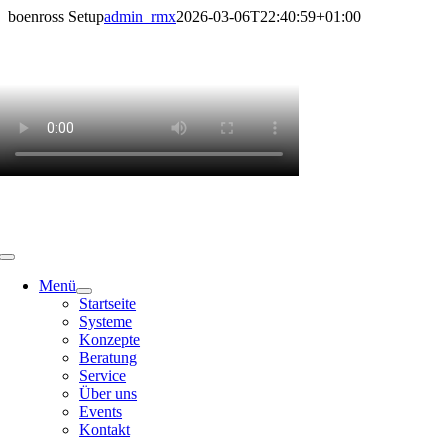
Skip
boenross Setup
admin_rmx
2026-03-06T22:40:59+01:00
to
content
Menü
Startseite
Systeme
Konzepte
Beratung
Service
Über uns
Events
Kontakt