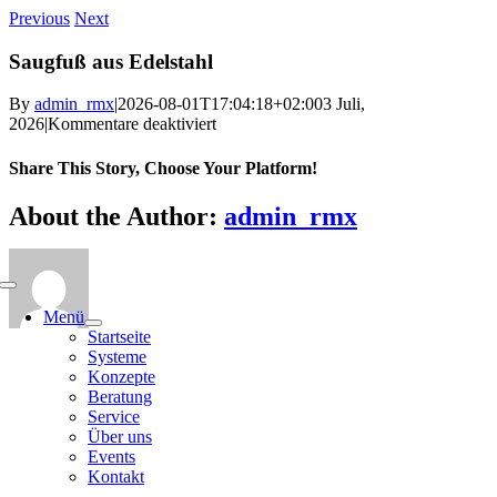
Skip
Previous
Next
to
content
Saugfuß aus Edelstahl
By
admin_rmx
|
2026-08-01T17:04:18+02:00
3 Juli,
für
2026
|
Kommentare deaktiviert
Saugfuß
aus
Share This Story, Choose Your Platform!
Edelstahl
Facebook
X
Bluesky
Reddit
LinkedIn
WhatsApp
Telegram
Tumblr
Pinterest
Xing
Email
About the Author:
admin_rmx
Menü
Startseite
Systeme
Konzepte
Beratung
Service
Über uns
Events
Kontakt