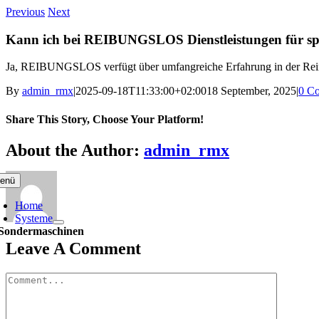
Skip
Previous
Next
to
content
Kann ich bei REIBUNGSLOS Dienstleistungen für spe
Ja, REIBUNGSLOS verfügt über umfangreiche Erfahrung in der Reini
By
admin_rmx
|
2025-09-18T11:33:00+02:00
18 September, 2025
|
0 C
Share This Story, Choose Your Platform!
Facebook
X
Bluesky
Reddit
LinkedIn
WhatsApp
Telegram
Tumblr
Pinterest
Xing
Email
About the Author:
admin_rmx
enü
Home
Systeme
Sondermaschinen
Leave A Comment
Comment